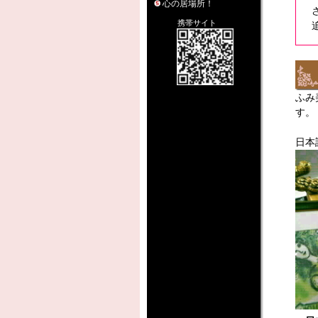
心の居場所！
携帯サイト
ふみ
す。
日本