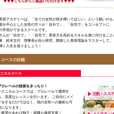
美容アカデミーは、「全ての女性が煌き輝いてほしい」という願いのも
屋を中心とした女性の方々が「自分で」、「自宅で」をコンセプトに
の学習ができるスクールです。
さんが「自分で」・「自宅で」美容力を高めるスキルを身に付けること
家 鈴木文代 理事長が自ら研究、開発した美容理論をマスターして、
輝く人生を送りましょう！
コースの比較
クニカルコース
プロレベルの技術をきっちり！
テクニカルコースでは、プロレベルで通用す
る、高度なレッスンを行います。 ご自分にメイ
クをするだけではなく、他の女性への施術も可
能になります。
ご希望があれば独立・就職も徹底支援！