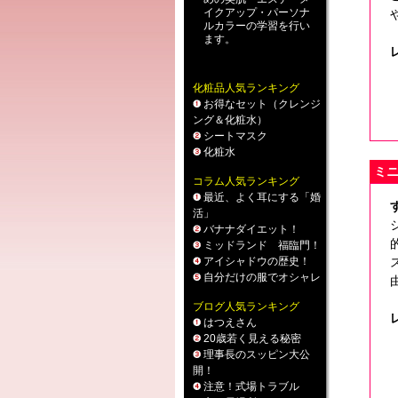
イクアップ
・
パーソナ
ルカラー
の学習を行い
ます。
化粧品人気ランキング
お得なセット（クレンジ
ング＆化粧水）
シートマスク
化粧水
ミ
コラム人気ランキング
最近、よく耳にする「婚
活」
バナナダイエット！
ミッドランド 福臨門！
アイシャドウの歴史！
自分だけの服でオシャレ
ブログ人気ランキング
はつえさん
20歳若く見える秘密
理事長のスッピン大公
開！
注意！式場トラブル