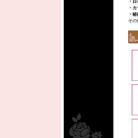
・日
・カ
・秘
その