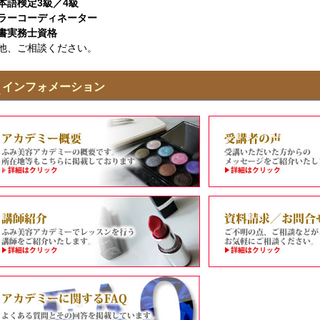
本語検定3級／4級
ラーコーディネーター
書実務士資格
他、ご相談ください。
インフォメーション