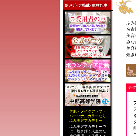
ふみ
名古
美容
みな
美容
煌き
テ
美肌
・
メイクアップ
・
パーソナルカラー
なら
ふみ美容アカデミー
ふみ美容アカデミーで
は、煌き輝く人生のた
めの
美肌・エステ
・
メ