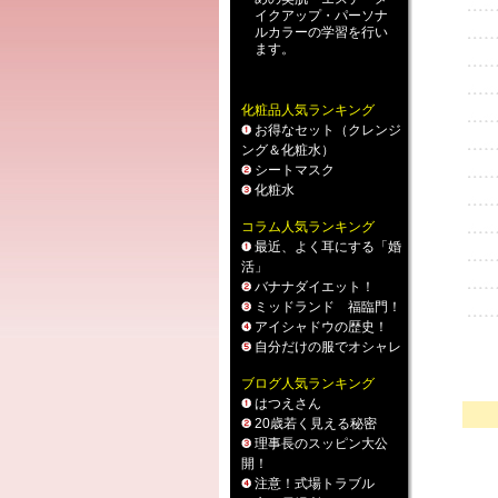
イクアップ
・
パーソナ
ルカラー
の学習を行い
ます。
化粧品人気ランキング
お得なセット（クレンジ
ング＆化粧水）
シートマスク
化粧水
コラム人気ランキング
最近、よく耳にする「婚
活」
バナナダイエット！
ミッドランド 福臨門！
アイシャドウの歴史！
自分だけの服でオシャレ
ブログ人気ランキング
はつえさん
20歳若く見える秘密
理事長のスッピン大公
開！
注意！式場トラブル