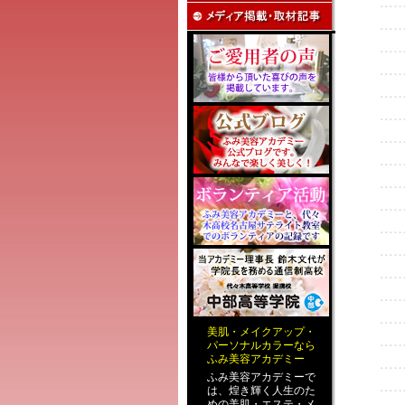
美肌
・
メイクアップ
・
パーソナルカラー
なら
ふみ美容アカデミー
ふみ美容アカデミーで
は、煌き輝く人生のた
めの
美肌・エステ
・
メ