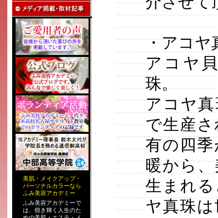
介させて
・アコヤ
アコヤ
珠。
アコヤ真
で生産さ
有の四季
暖から、
美肌
・
メイクアップ
・
生まれる
パーソナルカラー
なら
ふみ美容アカデミー
ヤ真珠は
ふみ美容アカデミーで
は、煌き輝く人生のた
めの
美肌・エステ
・
メ