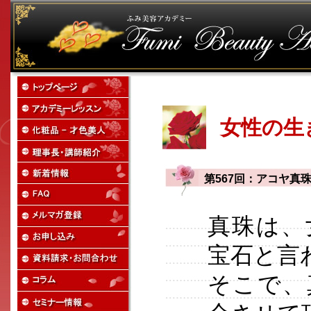
女性の生
第567回：アコヤ真
真珠は、
宝石と言
そこで、