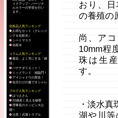
おり、日
イクアップ
・
パーソナ
ルカラー
の学習を行い
ます。
の養殖の
化粧品人気ランキング
お得なセット（クレンジ
尚、アコ
ング＆化粧水）
シートマスク
化粧水
10mm程
コラム人気ランキング
珠は生
最近、よく耳にする「婚
活」
バナナダイエット！
す。
ミッドランド 福臨門！
アイシャドウの歴史！
自分だけの服でオシャレ
ブログ人気ランキング
はつえさん
20歳若く見える秘密
・淡水真
理事長のスッピン大公
開！
湖や川等
注意！式場トラブル