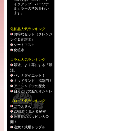
イクアップ
・
パーソナ
ルカラー
の学習を行い
ます。
化粧品人気ランキング
お得なセット（クレンジ
ング＆化粧水）
シートマスク
化粧水
コラム人気ランキング
最近、よく耳にする「婚
活」
バナナダイエット！
ミッドランド 福臨門！
アイシャドウの歴史！
自分だけの服でオシャレ
ブログ人気ランキング
はつえさん
20歳若く見える秘密
理事長のスッピン大公
開！
注意！式場トラブル