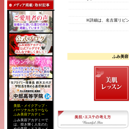
※詳細は、名古屋リビン
ふみ美容
美肌
・
メイクアップ
・
パーソナルカラー
なら
ふみ美容アカデミー
ふみ美容アカデミーで
は、煌き輝く人生のた
めの
美肌・エステ
・
メ