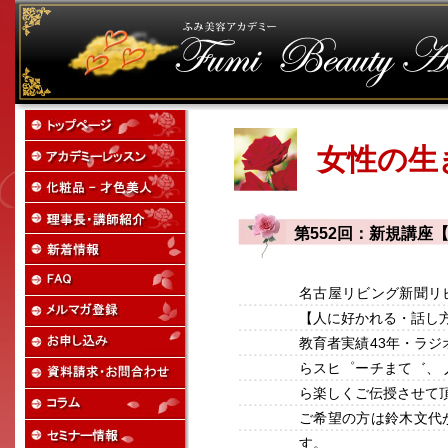
女性の生
第552回：新規講座
名古屋リビング新聞リ
【人に好かれる・話し
教育者実績43年・ラジ
らスヒ゜ーチまて゛、
ら楽しくご伝授させて
ご希望の方は鈴木文代
す。