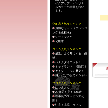
イクアップ
・
パーソナ
ルカラー
の学習を行い
ます。
化粧品人気ランキング
お得なセット（クレンジ
ング＆化粧水）
シートマスク
化粧水
コラム人気ランキング
最近、よく耳にする「婚
活」
バナナダイエット！
ミッドランド 福臨門！
アイシャドウの歴史！
自分だけの服でオシャレ
ブログ人気ランキング
はつえさん
20歳若く見える秘密
理事長のスッピン大公
開！
注意！式場トラブル