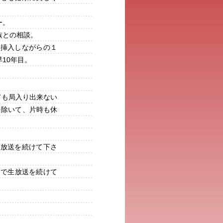
ー。
族との相談。
曲挿入しながらの１
10年目。
ても局入り出来ない
を除いて、片時も休
生放送を続けて下さ
」で生放送を続けて