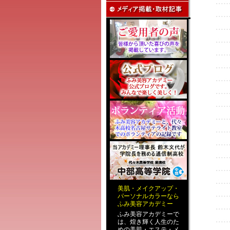
美肌
・
メイクアップ
・
パーソナルカラー
なら
ふみ美容アカデミー
ふみ美容アカデミーで
は、煌き輝く人生のた
めの
美肌・エステ
・
メ