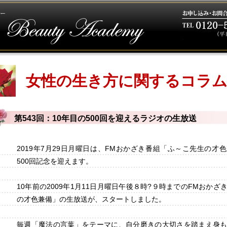
女性の生き方に関するコラ
第543回：10年目の500回を迎えるラジオの生放送
2019年7月29日月曜日は、FMおかざき番組「ふ～こ先生の才
500回記念を迎えます。
10年前の2009年1月11日月曜日午後８時?９時までのFMおか
の才色兼備」の生放送が、スタートしました。
毎週「魔法の言葉」をテーマに、自分磨きの大切さを踏まえ身