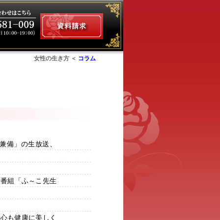
女性の生き方 ＜
コラム
ム
色兼備」の生放送、
ざき番組「ふ～こ先生
も心も健康に美しく