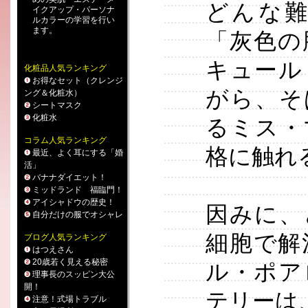
どんな
イクアップ
・
パーソナ
ルカラー
の学習を行い
ます。
「灰色の
キュール
化粧品人気ランキング
お得なセット（クレンジ
がら、そ
ング＆化粧水）
シートマスク
化粧水
るミス・
コラム人気ランキング
格に触れ
最近、よく耳にする「婚
活」
バナナダイエット！
ミッドランド 福臨門！
アイシャドウの歴史！
因みに、
自分だけの服でオシャレ
細胞で解
ブログ人気ランキング
はつえさん
20歳若く見える秘密
ル・ポア
理事長のスッピン大公
開！
テリーは
注意！式場トラブル