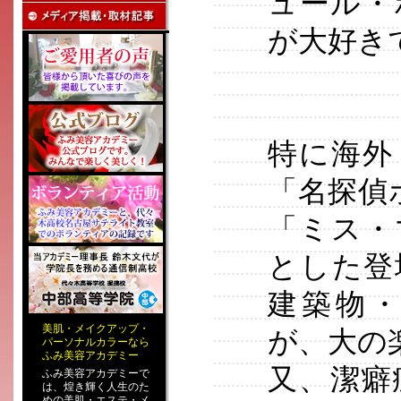
ュール・
が大好き
特に海外
「名探偵
「ミス・
とした登
建築物
美肌
・
メイクアップ
・
が、大の
パーソナルカラー
なら
ふみ美容アカデミー
又、潔癖
ふみ美容アカデミーで
は、煌き輝く人生のた
めの
美肌・エステ
・
メ