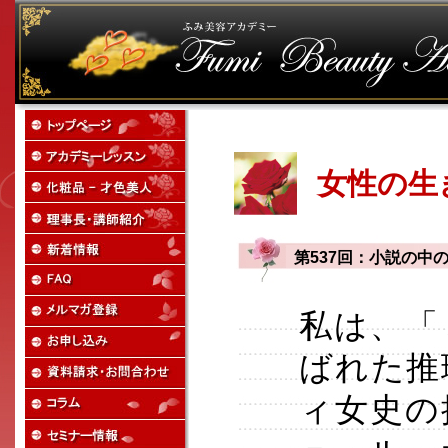
女性の生
第537回：小説の中
私は、「
ばれた推
ィ女史の