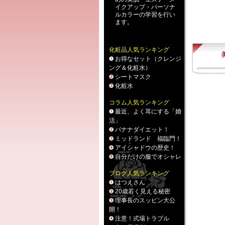
イクアップ
・
パーソナ
ルカラー
の学習を行い
ます。
化粧品人気ランキング
お得なセット（クレンジ
ング＆化粧水）
シートマスク
化粧水
コラム人気ランキング
最近、よく耳にする「婚
活」
バナナダイエット！
ミッドランド 福臨門！
アイシャドウの歴史！
自分だけの服でオシャレ
ブログ人気ランキング
はつえさん
20歳若く見える秘密
理事長のスッピン大公
開！
注意！式場トラブル