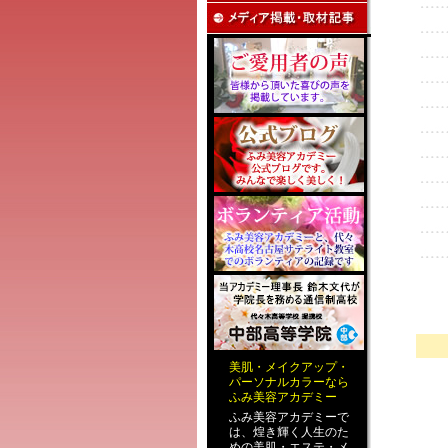
美肌
・
メイクアップ
・
パーソナルカラー
なら
ふみ美容アカデミー
ふみ美容アカデミーで
は、煌き輝く人生のた
めの
美肌・エステ
・
メ