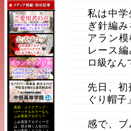
私は中学
ぎ針編み
アラン模
レース編
ロ級なん
先日、初
ぐり帽子
美肌
・
メイクアップ
・
パーソナルカラー
なら
ふみ美容アカデミー
感で、ブ
ふみ美容アカデミーで
は、煌き輝く人生のた
めの
美肌・エステ
・
メ