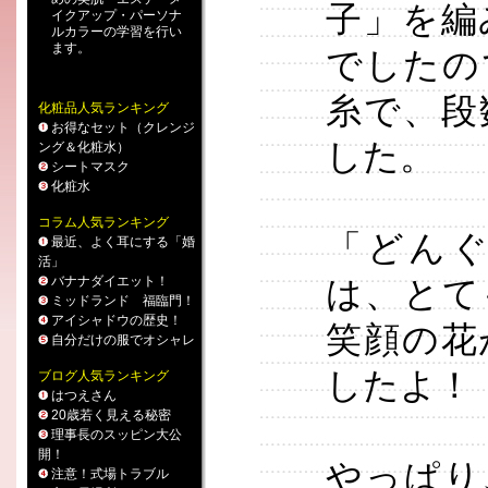
子」を編
イクアップ
・
パーソナ
ルカラー
の学習を行い
ます。
でしたの
糸で、段
化粧品人気ランキング
お得なセット（クレンジ
した。
ング＆化粧水）
シートマスク
化粧水
コラム人気ランキング
「どん
最近、よく耳にする「婚
活」
バナナダイエット！
は、とて
ミッドランド 福臨門！
アイシャドウの歴史！
笑顔の花
自分だけの服でオシャレ
したよ！
ブログ人気ランキング
はつえさん
20歳若く見える秘密
理事長のスッピン大公
開！
やっぱり
注意！式場トラブル