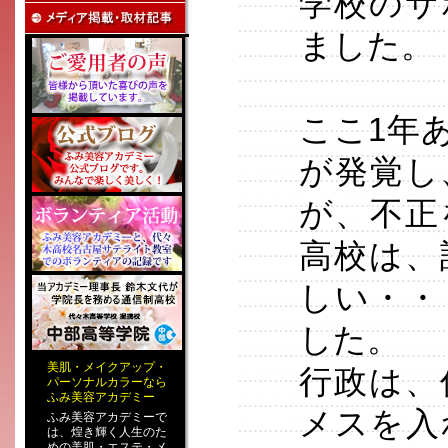
学校のサ
ました。
ここ1年
が発覚し
が、不正
高校は、
しい・・
した。
美肌
・
メイクアップ
・
行政は、
パーソナルカラー
なら
ふみ美容アカデミー
メスを入
ふみ美容アカデミーで
は、煌き輝く人生のた
めの
美肌・エステ
・
メ