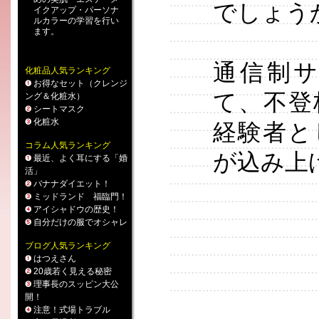
でしょう
イクアップ
・
パーソナ
ルカラー
の学習を行い
ます。
通信制
化粧品人気ランキング
お得なセット（クレンジ
て、不登
ング＆化粧水）
シートマスク
化粧水
経験者と
コラム人気ランキング
が込み上
最近、よく耳にする「婚
活」
バナナダイエット！
ミッドランド 福臨門！
アイシャドウの歴史！
自分だけの服でオシャレ
ブログ人気ランキング
はつえさん
20歳若く見える秘密
理事長のスッピン大公
開！
注意！式場トラブル