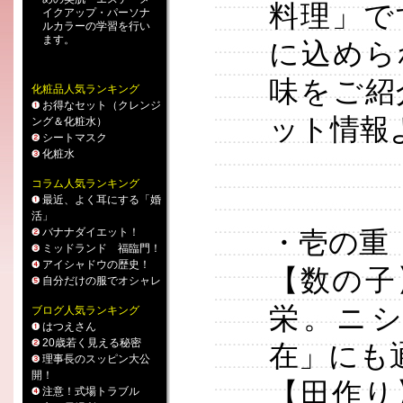
料理」で
イクアップ
・
パーソナ
ルカラー
の学習を行い
ます。
に込めら
味をご紹
化粧品人気ランキング
お得なセット（クレンジ
ット情報
ング＆化粧水）
シートマスク
化粧水
コラム人気ランキング
最近、よく耳にする「婚
活」
バナナダイエット！
・壱の重
ミッドランド 福臨門！
アイシャドウの歴史！
【数の子
自分だけの服でオシャレ
栄。ニ
ブログ人気ランキング
はつえさん
20歳若く見える秘密
在」にも
理事長のスッピン大公
開！
【田作り
注意！式場トラブル