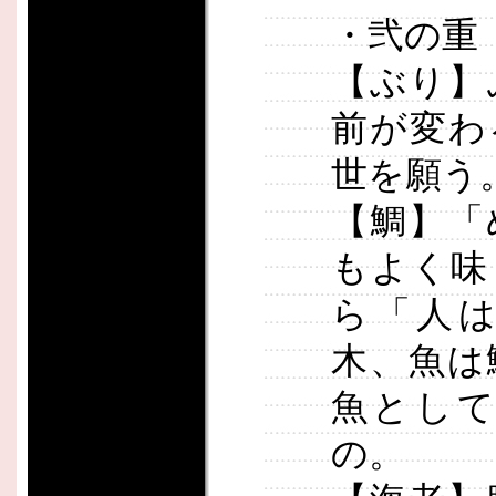
・弐の重
【ぶり】
前が変わ
世を願う
【鯛】「
もよく味
ら「人
木、魚は
魚とし
の。