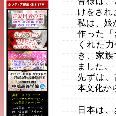
皆様は、
けをされ
私は、娘
作った「
くれた力
き、家族
ました。
先ずは、
本文化か
美肌
・
メイクアップ
・
パーソナルカラー
なら
ふみ美容アカデミー
日本は、
ふみ美容アカデミーで
は、煌き輝く人生のた
めの
美肌・エステ
・
メ