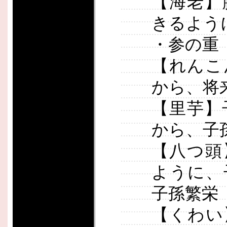
【海老】
きるよう
・参の重
【れんこ
から、将
【里芋】
から、子
【八つ頭
ように、
子孫繁栄
【くわい