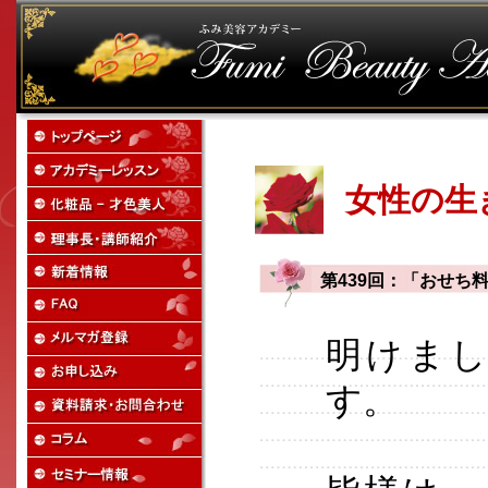
女性の生
第439回：「おせち
明けま
す。