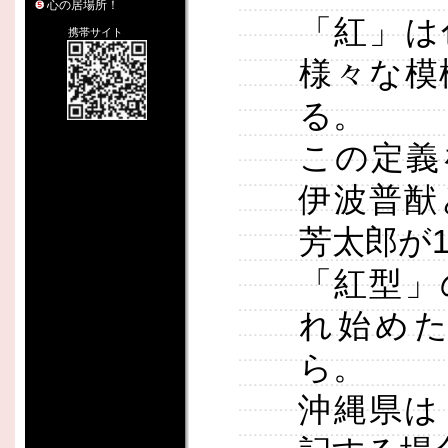
心の居場所！
「紅」は
携帯サイト
様々な模
る。
この定義
伊波普猷
芳太郎が1
「紅型」
れ始め
ら。
沖縄県は