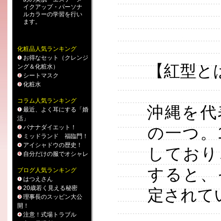
イクアップ
・
パーソナ
ルカラー
の学習を行い
ます。
化粧品人気ランキング
お得なセット（クレンジ
【紅型とは〈
ング＆化粧水）
シートマスク
化粧水
コラム人気ランキング
沖縄を代
最近、よく耳にする「婚
活」
バナナダイエット！
の一つ。
ミッドランド 福臨門！
アイシャドウの歴史！
しており
自分だけの服でオシャレ
すると、
ブログ人気ランキング
はつえさん
20歳若く見える秘密
定されて
理事長のスッピン大公
開！
注意！式場トラブル