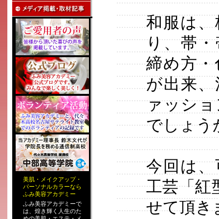
和服は、
り、帯・
締め方・
が出来、
ァッショ
でしょう
今回は、
美肌
・
メイクアップ
・
工芸「紅
パーソナルカラー
なら
ふみ美容アカデミー
せて頂き
ふみ美容アカデミーで
は、煌き輝く人生のた
めの
美肌・エステ
・
メ