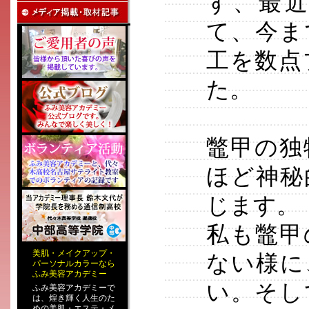
ず、最
て、今ま
工を数点
た。
鼈甲の独
ほど神秘
じます。
私も鼈甲
美肌
・
メイクアップ
・
ない様に
パーソナルカラー
なら
ふみ美容アカデミー
い。そし
ふみ美容アカデミーで
は、煌き輝く人生のた
めの
美肌・エステ
・
メ