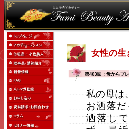
女性の生
第403回：母からプ
私の母は
お洒落だ
洒落し