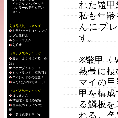
れた鼈甲
イクアップ
・
パーソナ
ルカラー
の学習を行い
ます。
私も年齢
んにプ
化粧品人気ランキング
お得なセット（クレンジ
す。
ング＆化粧水）
シートマスク
化粧水
コラム人気ランキング
※鼈甲〈 W
最近、よく耳にする「婚
活」
バナナダイエット！
熱帯に棲
ミッドランド 福臨門！
アイシャドウの歴史！
マイの甲
自分だけの服でオシャレ
甲を構成
ブログ人気ランキング
はつえさん
20歳若く見える秘密
る鱗板を
理事長のスッピン大公
開！
れる。色
注意！式場トラブル