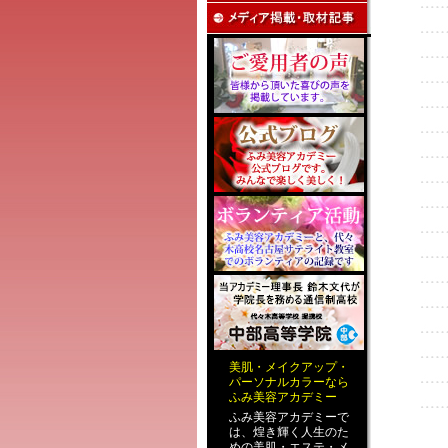
美肌
・
メイクアップ
・
パーソナルカラー
なら
ふみ美容アカデミー
ふみ美容アカデミーで
は、煌き輝く人生のた
めの
美肌・エステ
・
メ