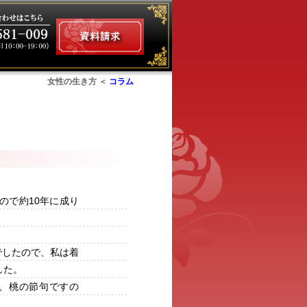
女性の生き方 ＜
コラム
ム
】
ので約10年に成り
でしたので、私は着
した。
が、桃の節句ですの