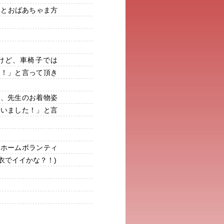
るとおばあちゃま方
けど、車椅子では
た！」と言って頂き
が、先生のお着物姿
座いました！」と言
人ホームボランティ
衣でイイかな？！)