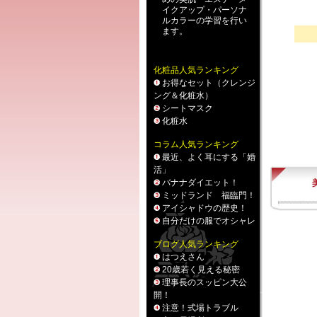
イクアップ
・
パーソナ
ルカラー
の学習を行い
ます。
化粧品人気ランキング
お得なセット（クレンジ
ング＆化粧水）
シートマスク
化粧水
コラム人気ランキング
最近、よく耳にする「婚
活」
バナナダイエット！
ミッドランド 福臨門！
アイシャドウの歴史！
自分だけの服でオシャレ
ブログ人気ランキング
はつえさん
20歳若く見える秘密
理事長のスッピン大公
開！
注意！式場トラブル