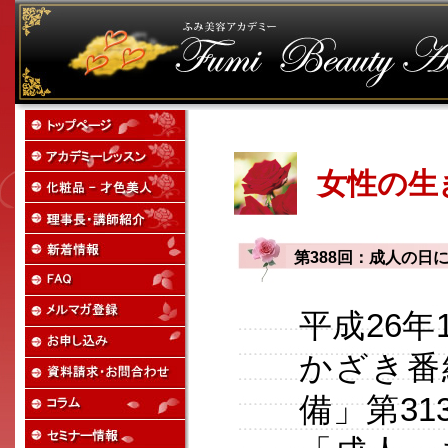
女性の生
第388回：成人の日
平成26年
かざき番
備」第3