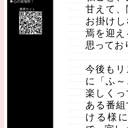
心の居場所！
甘えて、
携帯サイト
お掛けし
焉を迎え
思ってお
今後もリ
に「ふ～
楽しくっ
ある番組
ける様