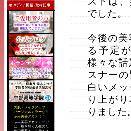
ストは、
でした。
今後の美
る予定
様々な話
スナーの
白いメッ
り上がり
美肌
・
メイクアップ
・
りました
パーソナルカラー
なら
ふみ美容アカデミー
ふみ美容アカデミーで
は、煌き輝く人生のた
めの
美肌・エステ
・
メ