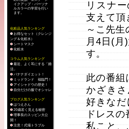
リスナー
イクアップ
・
パーソナ
ルカラー
の学習を行い
ます。
支えて頂
～こ先生
化粧品人気ランキング
お得なセット（クレンジ
月4日(月
ング＆化粧水）
シートマスク
化粧水
す。
コラム人気ランキング
最近、よく耳にする「婚
活」
バナナダイエット！
此の番組
ミッドランド 福臨門！
アイシャドウの歴史！
かざきさ
自分だけの服でオシャレ
好きなだ
ブログ人気ランキング
はつえさん
20歳若く見える秘密
ドレスの
理事長のスッピン大公
開！
私こと、
注意！式場トラブル