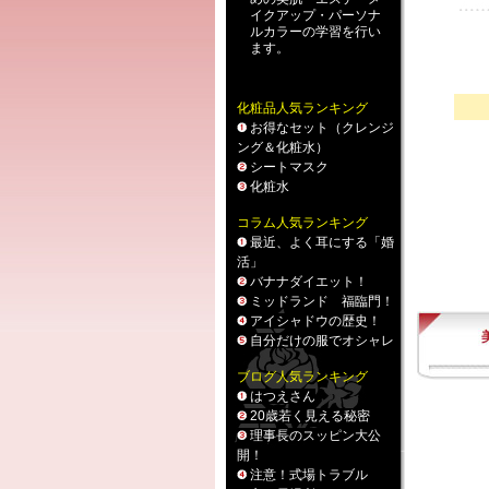
イクアップ
・
パーソナ
ルカラー
の学習を行い
ます。
化粧品人気ランキング
お得なセット（クレンジ
ング＆化粧水）
シートマスク
化粧水
コラム人気ランキング
最近、よく耳にする「婚
活」
バナナダイエット！
ミッドランド 福臨門！
アイシャドウの歴史！
自分だけの服でオシャレ
ブログ人気ランキング
はつえさん
20歳若く見える秘密
理事長のスッピン大公
開！
注意！式場トラブル