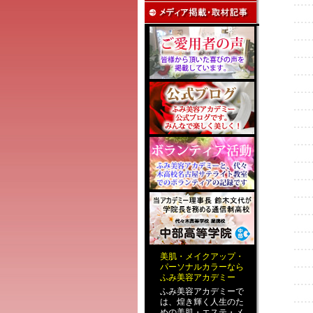
美肌
・
メイクアップ
・
パーソナルカラー
なら
ふみ美容アカデミー
ふみ美容アカデミーで
は、煌き輝く人生のた
めの
美肌・エステ
・
メ