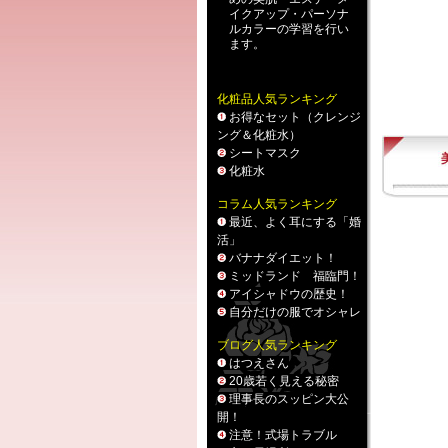
イクアップ
・
パーソナ
ルカラー
の学習を行い
ます。
化粧品人気ランキング
お得なセット（クレンジ
ング＆化粧水）
シートマスク
化粧水
コラム人気ランキング
最近、よく耳にする「婚
活」
バナナダイエット！
ミッドランド 福臨門！
アイシャドウの歴史！
自分だけの服でオシャレ
ブログ人気ランキング
はつえさん
20歳若く見える秘密
理事長のスッピン大公
開！
注意！式場トラブル