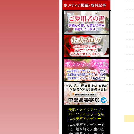
美肌
・
メイクアップ
・
パーソナルカラー
なら
ふみ美容アカデミー
ふみ美容アカデミーで
は、煌き輝く人生のた
めの
美肌・エステ
・
メ