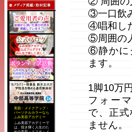
② 周囲
③一口飲
④唱和し
⑤周囲の
⑥静かに
ます。
1脚10
フォー
美肌
・
メイクアップ
・
で、正式
パーソナルカラー
なら
ふみ美容アカデミー
ません。
ふみ美容アカデミーで
は、煌き輝く人生のた
めの
美肌・エステ
・
メ