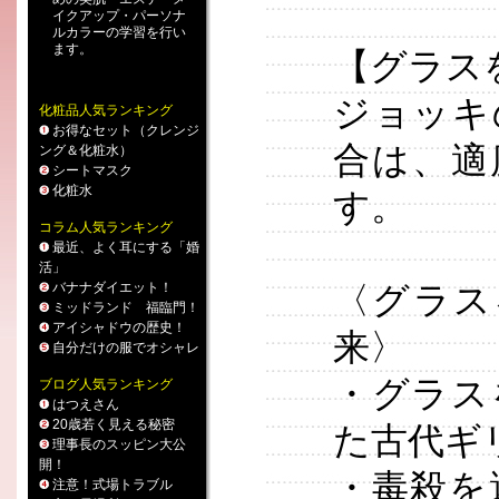
イクアップ
・
パーソナ
ルカラー
の学習を行い
ます。
【グラス
ジョッキ
化粧品人気ランキング
お得なセット（クレンジ
合は、適
ング＆化粧水）
シートマスク
化粧水
す。
コラム人気ランキング
最近、よく耳にする「婚
活」
バナナダイエット！
〈グラス
ミッドランド 福臨門！
アイシャドウの歴史！
来〉
自分だけの服でオシャレ
・グラス
ブログ人気ランキング
はつえさん
20歳若く見える秘密
た古代ギ
理事長のスッピン大公
開！
・毒殺を
注意！式場トラブル