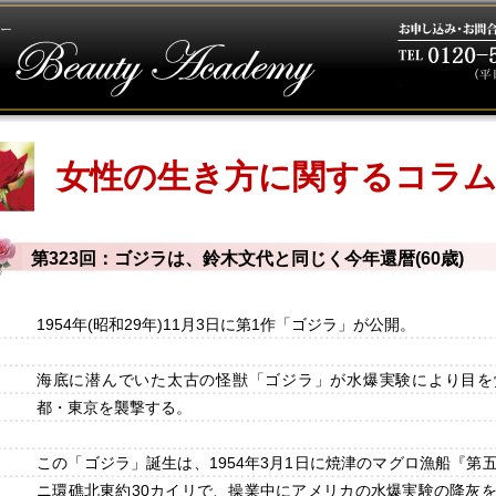
女性の生き方に関するコラ
第323回：ゴジラは、鈴木文代と同じく今年還暦(60歳)
1954年(昭和29年)11月3日に第1作「ゴジラ」が公開。
海底に潜んでいた太古の怪獣「ゴジラ」が水爆実験により目を
都・東京を襲撃する。
この「ゴジラ」誕生は、1954年3月1日に焼津のマグロ漁船『第
ニ環礁北東約30カイリで、操業中にアメリカの水爆実験の降灰