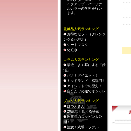
イクアップ
・
パーソナ
ルカラー
の学習を行い
ます。
化粧品人気ランキング
お得なセット（クレンジ
ング＆化粧水）
シートマスク
化粧水
コラム人気ランキング
最近、よく耳にする「婚
活」
バナナダイエット！
ミッドランド 福臨門！
アイシャドウの歴史！
自分だけの服でオシャレ
ブログ人気ランキング
はつえさん
20歳若く見える秘密
理事長のスッピン大公
開！
注意！式場トラブル