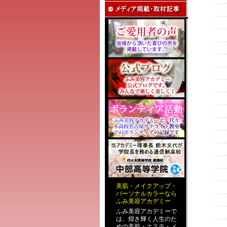
美肌
・
メイクアップ
・
パーソナルカラー
なら
ふみ美容アカデミー
ふみ美容アカデミーで
は、煌き輝く人生のた
めの
美肌・エステ
・
メ