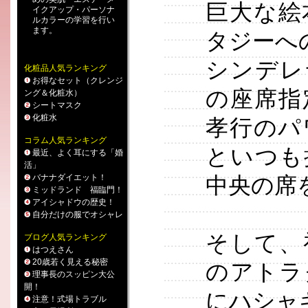
巨大な絵
イクアップ
・
パーソナ
ルカラー
の学習を行い
ます。
タジーへ
シンデレ
化粧品人気ランキング
お得なセット（クレンジ
の座席指
ング＆化粧水）
シートマスク
化粧水
孝行のパ
コラム人気ランキング
といつも
最近、よく耳にする「婚
活」
バナナダイエット！
中央の席
ミッドランド 福臨門！
アイシャドウの歴史！
自分だけの服でオシャレ
そして、
ブログ人気ランキング
はつえさん
20歳若く見える秘密
のアトラ
理事長のスッピン大公
開！
にハシャ
注意！式場トラブル