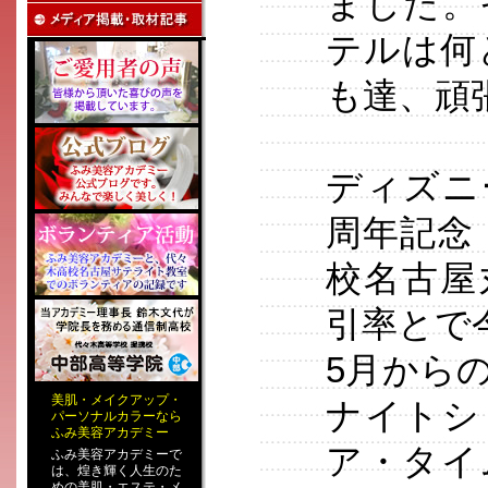
ました。
テルは何
も達、頑
ディズニ
周年記念
校名古屋
引率とで
5月から
美肌
・
メイクアップ
・
ナイトシ
パーソナルカラー
なら
ふみ美容アカデミー
ア・タイ
ふみ美容アカデミーで
は、煌き輝く人生のた
めの
美肌・エステ
・
メ