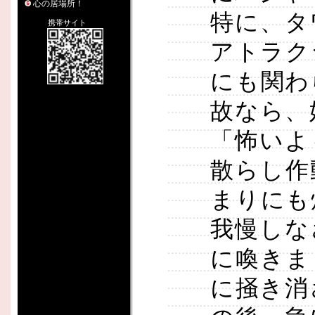
心の居場所！
特に、タ
携帯サイト
アトラク
にも関わ
故なら、
「怖いよ
散らし作
まりにも
我慢しな
に喚きま
に掻き消