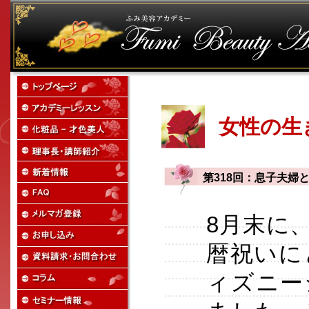
女性の生
第318回：息子夫婦
8月末に
暦祝いに
ィズニー