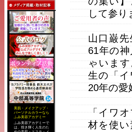
の集い】
して参り
山口巌先
61年の
ゃいます
生の「イ
20年の
美肌
・
メイクアップ
・
「イワオ
パーソナルカラー
なら
ふみ美容アカデミー
材を使い
ふみ美容アカデミーで
は、煌き輝く人生のた
めの
美肌・エステ
・
メ