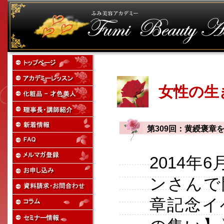
女性の生
第309回：黄綬褒章
2014年
ンさんで
章記念イ