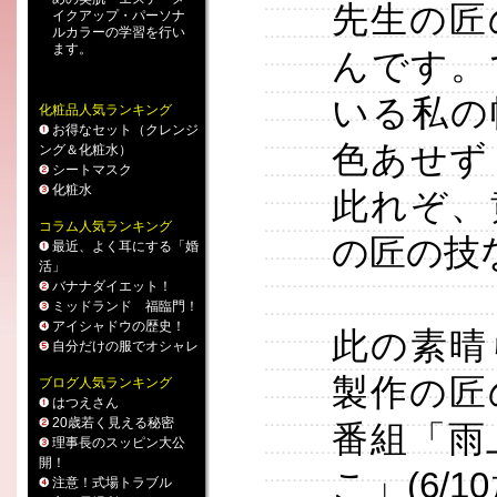
先生の匠
イクアップ
・
パーソナ
ルカラー
の学習を行い
ます。
んです。
いる私の
化粧品人気ランキング
お得なセット（クレンジ
色あせず
ング＆化粧水）
シートマスク
化粧水
此れぞ、
コラム人気ランキング
の匠の技
最近、よく耳にする「婚
活」
バナナダイエット！
ミッドランド 福臨門！
アイシャドウの歴史！
此の素晴
自分だけの服でオシャレ
製作の匠
ブログ人気ランキング
はつえさん
20歳若く見える秘密
番組「雨
理事長のスッピン大公
開！
こ」(6/
注意！式場トラブル