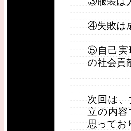
③服装は
④失敗は
⑤自己実
の社会貢
次回は、
立の内容
思ってお