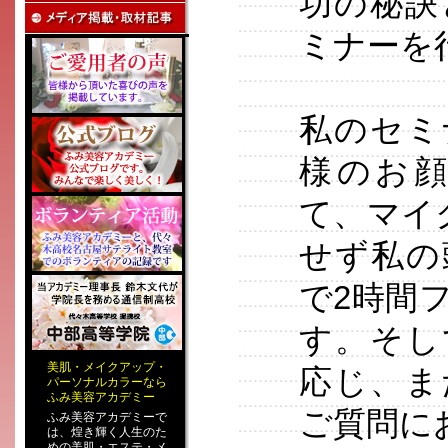
功の秘訣
ミナーを
私のセミ
様のお
て、マイ
せず私の
で2時間
す。そし
美肌
・
メイクアップ
・
応じ、ま
パーソナルカラー
なら
ふみ美容アカデミー
ご質問に
ふみ美容アカデミーで
は、煌き輝く人生のた
めの
美肌・エステ
・
メ