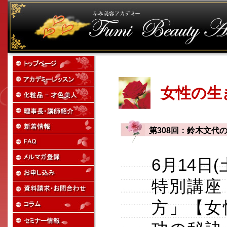
女性の生
第308回：鈴木文代
6月14日
特別講座
方」【女