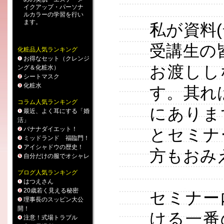
イクアップ
・
パーソナ
ルカラー
の学習を行い
ます。
私が資料
受講生の
化粧品人気ランキング
お得なセット（クレンジ
お渡しし
ング＆化粧水）
シートマスク
化粧水
す。其れ
コラム人気ランキング
にありま
最近、よく耳にする「婚
活」
バナナダイエット！
とセミナ
ミッドランド 福臨門！
アイシャドウの歴史！
方もおみ
自分だけの服でオシャレ
ブログ人気ランキング
はつえさん
20歳若く見える秘密
セミナー
理事長のスッピン大公
開！
ける一番
注意！式場トラブル