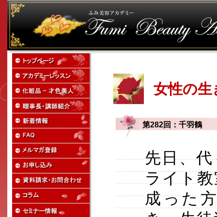
女性の生
第282回：千羽鶴
先日、代
ライト教
成った