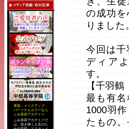
き、生徒
の成功を
りました
今回は千
ディア
す。
【千羽鶴
最も有名
美肌
・
メイクアップ
・
1000
パーソナルカラー
なら
ふみ美容アカデミー
たもの。
ふみ美容アカデミーで
は、煌き輝く人生のた
めの
美肌・エステ
・
メ