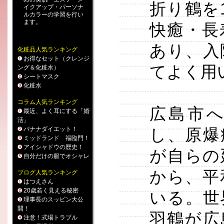
折り鶴を
イクアップ
・
パーソナ
ルカラー
の学習を行い
ます。
快癒・長
あり、入
化粧品人気ランキング
お得なセット（クレンジ
てよく用
ング＆化粧水）
シートマスク
化粧水
コラム人気ランキング
広島市
最近、よく耳にする「婚
活」
バナナダイエット！
し、原爆
ミッドランド 福臨門！
アイシャドウの歴史！
が自らの
自分だけの服でオシャレ
から、平
ブログ人気ランキング
はつえさん
20歳若く見える秘密
いる。世
理事長のスッピン大公
開！
羽鶴が広
注意！式場トラブル