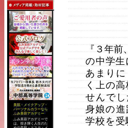
『３年前
の中学生
あまりに
く上の高
せんでし
美肌
・
メイクアップ
・
身娘の進
パーソナルカラー
なら
ふみ美容アカデミー
学校を受
ふみ美容アカデミーで
は、煌き輝く人生のた
めの
美肌・エステ
・
メ