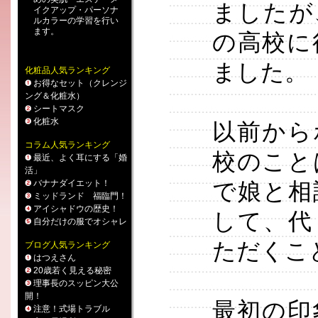
ましたが
イクアップ
・
パーソナ
ルカラー
の学習を行い
ます。
の高校に
ました。
化粧品人気ランキング
お得なセット（クレンジ
ング＆化粧水）
シートマスク
化粧水
以前から
コラム人気ランキング
校のこと
最近、よく耳にする「婚
活」
バナナダイエット！
で娘と相
ミッドランド 福臨門！
アイシャドウの歴史！
して、代
自分だけの服でオシャレ
ただくこ
ブログ人気ランキング
はつえさん
20歳若く見える秘密
理事長のスッピン大公
開！
最初の印
注意！式場トラブル