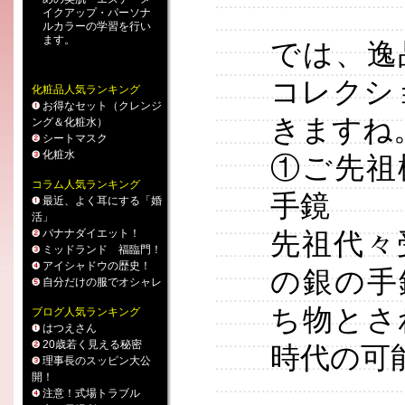
イクアップ
・
パーソナ
ルカラー
の学習を行い
ます。
では、逸
コレクシ
化粧品人気ランキング
お得なセット（クレンジ
きますね
ング＆化粧水）
シートマスク
化粧水
①ご先祖
コラム人気ランキング
手鏡
最近、よく耳にする「婚
活」
バナナダイエット！
先祖代々
ミッドランド 福臨門！
アイシャドウの歴史！
の銀の手
自分だけの服でオシャレ
ち物とさ
ブログ人気ランキング
はつえさん
20歳若く見える秘密
時代の可
理事長のスッピン大公
開！
注意！式場トラブル