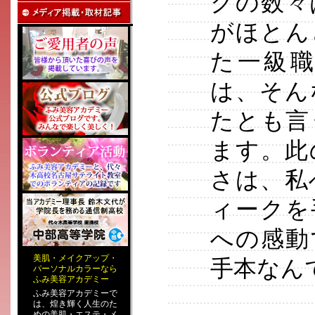
クの数々
がほとん
た一級
は、そん
たとも言
ます。此
さは、私
ィークを
への感動
美肌
・
メイクアップ
・
手本なん
パーソナルカラー
なら
ふみ美容アカデミー
ふみ美容アカデミーで
は、煌き輝く人生のた
めの
美肌・エステ
・
メ