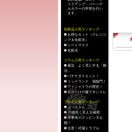
イクアップ
・
パーソナ
ルカラー
の学習を行い
ます。
化粧品人気ランキング
お得なセット（クレンジ
ング＆化粧水）
シートマスク
化粧水
コラム人気ランキング
最近、よく耳にする「婚
活」
バナナダイエット！
ミッドランド 福臨門！
アイシャドウの歴史！
自分だけの服でオシャレ
ブログ人気ランキング
はつえさん
20歳若く見える秘密
理事長のスッピン大公
開！
注意！式場トラブル