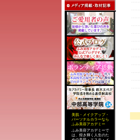
美肌
・
メイクアップ
・
パーソナルカラー
なら
ふみ美容アカデミー
ふみ美容アカデミーで
は、煌き輝く人生のた
めの
美肌・エステ
・
メ