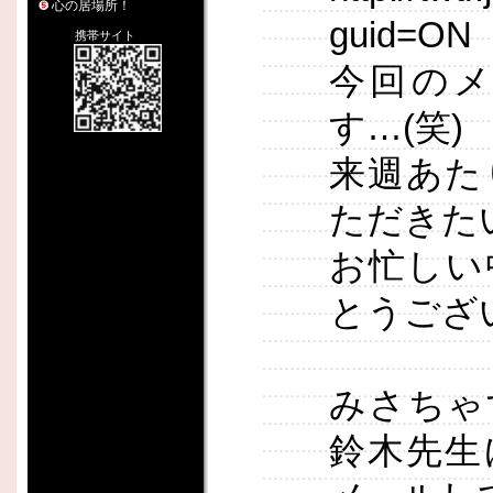
心の居場所！
guid=ON
携帯サイト
今回の
す…(笑)
来週あた
ただきたいで
お忙しい
とうござ
みさちゃ
鈴木先生