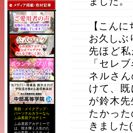
ました。
【こんに
お久しぶ
先ほど私が
「セレブ
ネルさん
けて、既
が鈴木先
美肌
・
メイクアップ
・
たかった
パーソナルカラー
なら
ふみ美容アカデミー
きました(^-
ふみ美容アカデミーで
は、煌き輝く人生のた
めの
美肌・エステ
・
メ