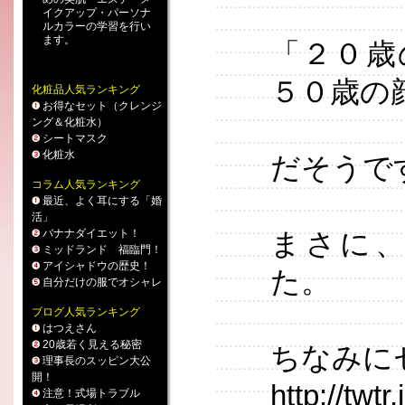
イクアップ
・
パーソナ
ルカラー
の学習を行い
ます。
「２０歳
５０歳の
化粧品人気ランキング
お得なセット（クレンジ
ング＆化粧水）
シートマスク
化粧水
だそうで
コラム人気ランキング
最近、よく耳にする「婚
活」
バナナダイエット！
まさに
ミッドランド 福臨門！
アイシャドウの歴史！
た。
自分だけの服でオシャレ
ブログ人気ランキング
はつえさん
20歳若く見える秘密
ちなみに
理事長のスッピン大公
開！
http://twtr
注意！式場トラブル