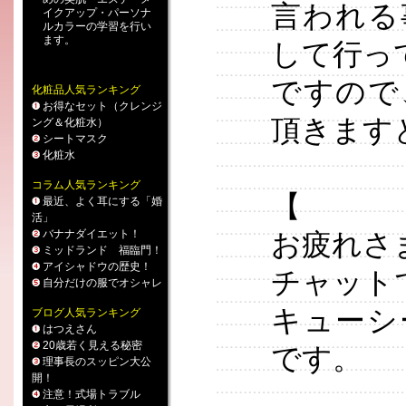
言われる
イクアップ
・
パーソナ
ルカラー
の学習を行い
ます。
して行っ
ですので
化粧品人気ランキング
お得なセット（クレンジ
頂きます
ング＆化粧水）
シートマスク
化粧水
コラム人気ランキング
【
最近、よく耳にする「婚
活」
バナナダイエット！
お疲れさ
ミッドランド 福臨門！
アイシャドウの歴史！
チャット
自分だけの服でオシャレ
キューシ
ブログ人気ランキング
はつえさん
20歳若く見える秘密
です。
理事長のスッピン大公
開！
注意！式場トラブル