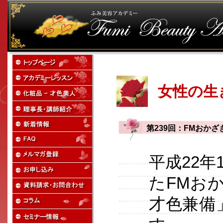
女性の生
第239回：FMおか
平成22年
たFMお
才色兼備