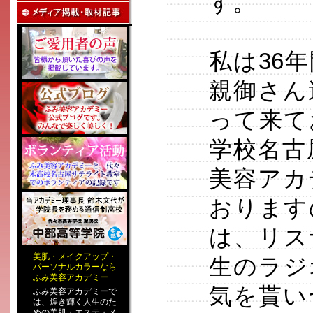
す。
私は36
親御さん
って来て
学校名古
美容アカ
おります
は、リス
美肌
・
メイクアップ
・
生のラジ
パーソナルカラー
なら
ふみ美容アカデミー
気を貰い
ふみ美容アカデミーで
は、煌き輝く人生のた
めの
美肌・エステ
・
メ