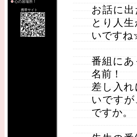
心の居場所！
お話に出
携帯サイト
とり人生
いですね
番組にあ
名前！
差し入れ
いですが
ですか。