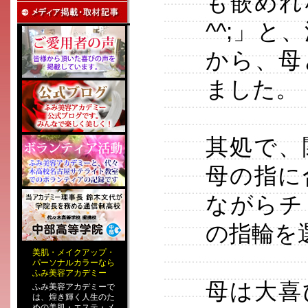
も嵌めれ
^^;」
から、母
ました。
其処で、
母の指に
ながらチ
の指輪を
美肌
・
メイクアップ
・
パーソナルカラー
なら
ふみ美容アカデミー
母は大喜
ふみ美容アカデミーで
は、煌き輝く人生のた
めの
美肌・エステ
・
メ