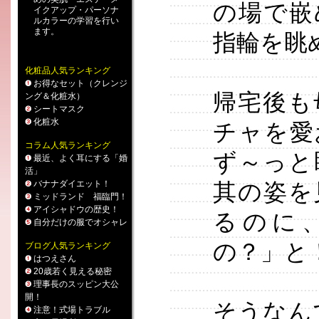
の場で嵌
イクアップ
・
パーソナ
ルカラー
の学習を行い
ます。
指輪を眺
化粧品人気ランキング
お得なセット（クレンジ
帰宅後も
ング＆化粧水）
シートマスク
化粧水
チャを愛
コラム人気ランキング
ず～っと
最近、よく耳にする「婚
活」
バナナダイエット！
其の姿を
ミッドランド 福臨門！
アイシャドウの歴史！
るのに
自分だけの服でオシャレ
の？」と
ブログ人気ランキング
はつえさん
20歳若く見える秘密
理事長のスッピン大公
開！
そうなん
注意！式場トラブル