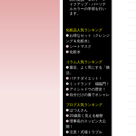
イクアップ
・
パーソナ
ルカラー
の学習を行い
ます。
化粧品人気ランキング
お得なセット（クレンジ
ング＆化粧水）
シートマスク
化粧水
コラム人気ランキング
最近、よく耳にする「婚
活」
バナナダイエット！
ミッドランド 福臨門！
アイシャドウの歴史！
自分だけの服でオシャレ
ブログ人気ランキング
はつえさん
20歳若く見える秘密
理事長のスッピン大公
開！
注意！式場トラブル