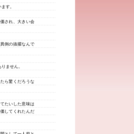
います。
評価され、大きい会
、異例の抜擢なんで
ありません。
ったら驚くだろうな
んてたいした意味は
評価してくれたんだ
人間として一人前と