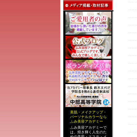
美肌
・
メイクアップ
・
パーソナルカラー
なら
ふみ美容アカデミー
ふみ美容アカデミーで
は、煌き輝く人生のた
めの
美肌・エステ
・
メ