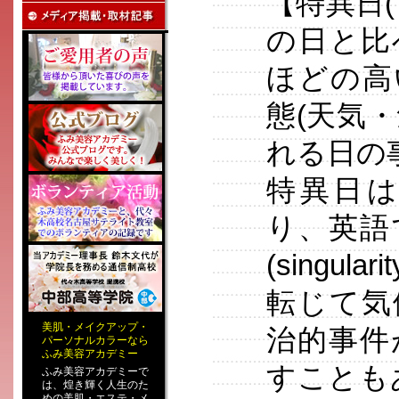
【特異日
の日と比
ほどの高
態(天気
れる日の
特異日
り、英語
(singul
転じて気
美肌
・
メイクアップ
・
治的事件
パーソナルカラー
なら
ふみ美容アカデミー
すことも
ふみ美容アカデミーで
は、煌き輝く人生のた
めの
美肌・エステ
・
メ