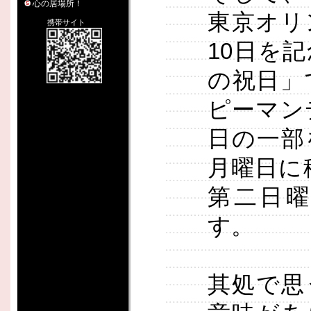
心の居場所！
東京オリ
携帯サイト
10日を
の祝日」
ピーマン
日の一部
月曜日に
第二日
す。
其処で思