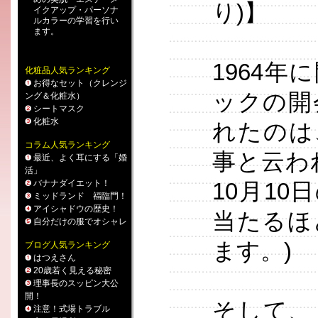
り)】
イクアップ
・
パーソナ
ルカラー
の学習を行い
ます。
1964
化粧品人気ランキング
お得なセット（クレンジ
ックの開
ング＆化粧水）
シートマスク
化粧水
れたのは
コラム人気ランキング
事と云わ
最近、よく耳にする「婚
活」
バナナダイエット！
10月1
ミッドランド 福臨門！
アイシャドウの歴史！
当たるほ
自分だけの服でオシャレ
ます。)
ブログ人気ランキング
はつえさん
20歳若く見える秘密
理事長のスッピン大公
開！
そして、
注意！式場トラブル