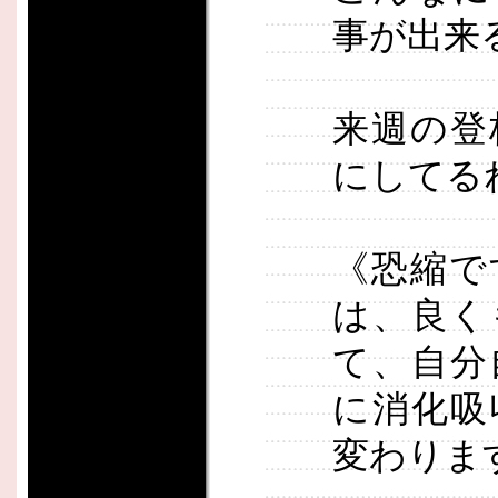
事が出来
来週の登
にしてる
《恐縮で
は、良く
て、自分
に消化吸
変わりま