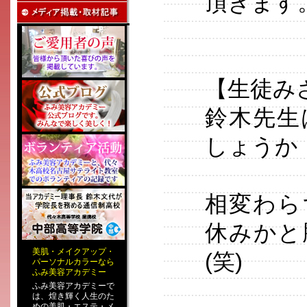
頂きます
【生徒み
鈴木先生
しょうか
相変わら
休みかと
美肌
・
メイクアップ
・
(笑)
パーソナルカラー
なら
ふみ美容アカデミー
ふみ美容アカデミーで
は、煌き輝く人生のた
めの
美肌・エステ
・
メ