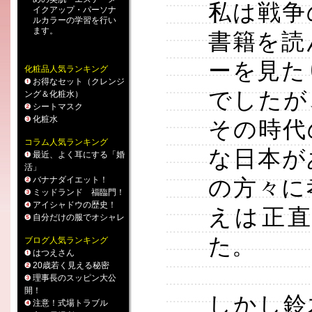
私は戦争
イクアップ
・
パーソナ
ルカラー
の学習を行い
ます。
書籍を読
ーを見た
化粧品人気ランキング
お得なセット（クレンジ
でしたが
ング＆化粧水）
シートマスク
化粧水
その時代
コラム人気ランキング
な日本が
最近、よく耳にする「婚
活」
バナナダイエット！
の方々に
ミッドランド 福臨門！
アイシャドウの歴史！
えは正
自分だけの服でオシャレ
た。
ブログ人気ランキング
はつえさん
20歳若く見える秘密
理事長のスッピン大公
開！
しかし鈴
注意！式場トラブル