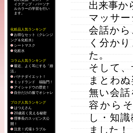
出来事か
イクアップ
・
パーソナ
ルカラー
の学習を行い
ます。
マッサー
会話から
化粧品人気ランキング
お得なセット（クレンジ
く分かり
ング＆化粧水）
シートマスク
化粧水
た。
コラム人気ランキング
そして、
最近、よく耳にする「婚
活」
バナナダイエット！
まとわぬ
ミッドランド 福臨門！
アイシャドウの歴史！
無い会話
自分だけの服でオシャレ
容から
ブログ人気ランキング
はつえさん
20歳若く見える秘密
し・知識
理事長のスッピン大公
開！
ました！
注意！式場トラブル