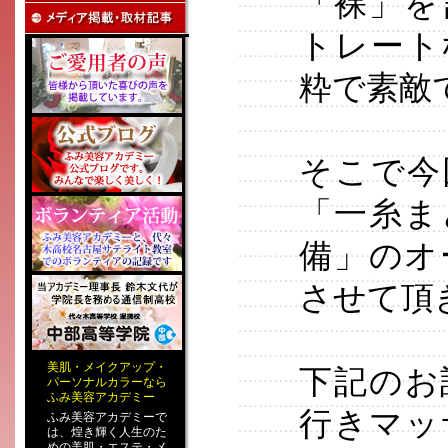
「裸」を
トレート
粋で素敵
そこで今
「一糸ま
備」のオ
させて頂
美肌
・
メイクアップ
・
下記のお
パーソナルカラー
なら
ふみ美容アカデミー
行きマッ
ふみ美容アカデミーで
は、煌き輝く人生のた
めの
美肌・エステ
・
メ