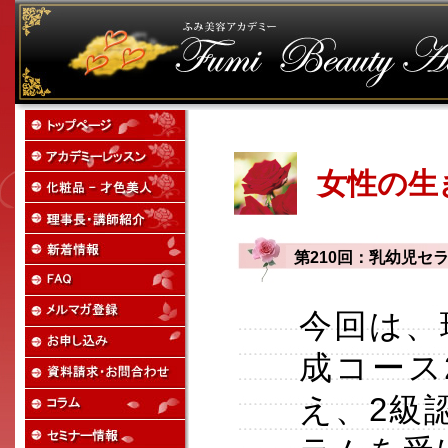
女性の生
第210回：乳幼児セ
今回は、
成コース
え、2級