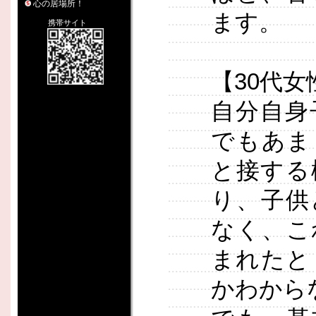
心の居場所！
ます。
携帯サイト
【30代女
自分自身
でもあま
と接する
り、子供
なく、こ
まれたと
かわから