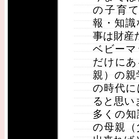
の子育
報・知識
事は財産
ベビーマ
だけにあ
親）の親
の時代に
ると思い
多くの知
の母親（