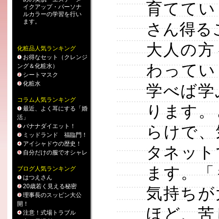
育ててい
イクアップ
・
パーソナ
ルカラー
の学習を行い
ます。
さん得る
大人の方
化粧品人気ランキング
お得なセット（クレンジ
わってい
ング＆化粧水）
シートマスク
化粧水
学べば学
コラム人気ランキング
ります。
最近、よく耳にする「婚
活」
バナナダイエット！
らけで、
ミッドランド 福臨門！
アイシャドウの歴史！
タネット
自分だけの服でオシャレ
ます。「
ブログ人気ランキング
はつえさん
20歳若く見える秘密
気持ちが
理事長のスッピン大公
開！
ほど、苦
注意！式場トラブル