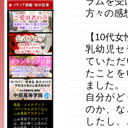
ラムを受
方々の感
【10代女性
乳幼児セ
ていただ
たことを
ました。
自分がど
美肌
・
メイクアップ
・
のか、な
パーソナルカラー
なら
ふみ美容アカデミー
したし、
ふみ美容アカデミーで
は、煌き輝く人生のた
めの
美肌・エステ
・
メ