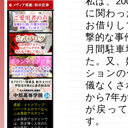
私は、2
に関わっ
お借りし
撃的な事
月間駐車
た。又、
ションの
儀なくさ
から7年
美肌
・
メイクアップ
・
が戻っ
パーソナルカラー
なら
ふみ美容アカデミー
す。
ふみ美容アカデミーで
は、煌き輝く人生のた
めの
美肌・エステ
・
メ