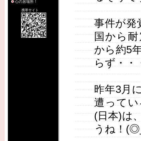
心の居場所！
携帯サイト
事件が発
国から耐
から約5
らず・・
昨年3月
遭ってい
(日本)
うね！(◎_