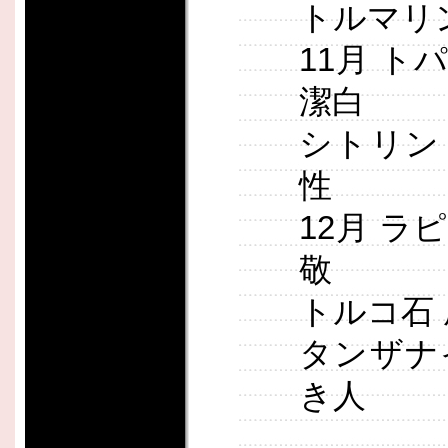
トルマリ
11月 ト
潔白
シトリン
性
12月 ラ
敬
トルコ石
タンザナ
き人