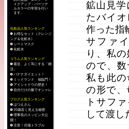
鉱山見学
イクアップ
・
パーソナ
ルカラー
の学習を行い
ます。
たバイオ
作った指
化粧品人気ランキング
お得なセット（クレンジ
サファ
ング＆化粧水）
シートマスク
化粧水
り、私の
コラム人気ランキング
ので、数
最近、よく耳にする「婚
活」
バナナダイエット！
私も此の
ミッドランド 福臨門！
アイシャドウの歴史！
の形で、
自分だけの服でオシャレ
トサファ
ブログ人気ランキング
はつえさん
20歳若く見える秘密
して渡し
理事長のスッピン大公
開！
注意！式場トラブル