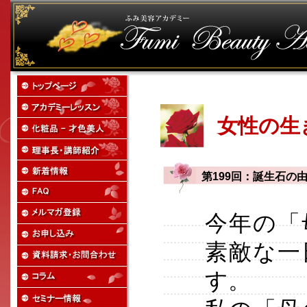
女性の生
第199回：誕生石の
今年の「
素敵な一
す。