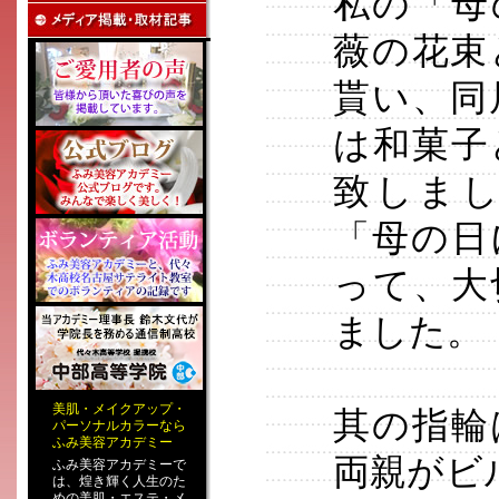
私の「母
薇の花束
貰い、同
は和菓子
致しま
「母の日
って、大
ました。
美肌
・
メイクアップ
・
其の指輪
パーソナルカラー
なら
ふみ美容アカデミー
両親がビ
ふみ美容アカデミーで
は、煌き輝く人生のた
めの
美肌・エステ
・
メ