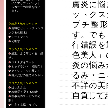
膚炎に悩
イクアップ
・
パーソナ
ルカラー
の学習を行い
ます。
ットクス
プチ整
化粧品人気ランキング
お得なセット（クレンジ
す。でも
ング＆化粧水）
シートマスク
化粧水
行錯誤を
コラム人気ランキング
色美人」
最近、よく耳にする「婚
活」
バナナダイエット！
炎の悩み
ミッドランド 福臨門！
アイシャドウの歴史！
るみ・ニ
自分だけの服でオシャレ
不詳の美
ブログ人気ランキング
はつえさん
20歳若く見える秘密
自負して
理事長のスッピン大公
開！
注意！式場トラブル