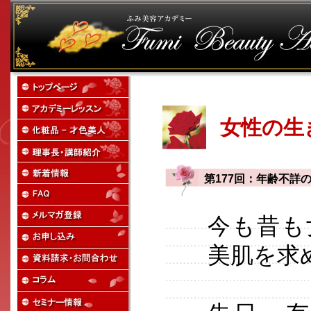
女性の生
第177回：年齢不詳
今も昔も
美肌を求