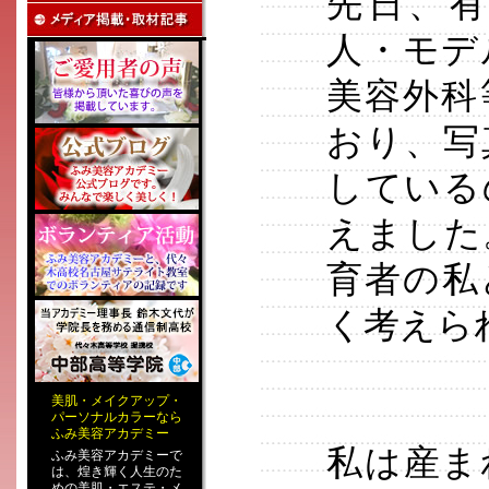
先日、
人・モデ
美容外科
おり、写
している
えました
育者の私
く考えら
美肌
・
メイクアップ
・
パーソナルカラー
なら
ふみ美容アカデミー
私は産ま
ふみ美容アカデミーで
は、煌き輝く人生のた
めの
美肌・エステ
・
メ