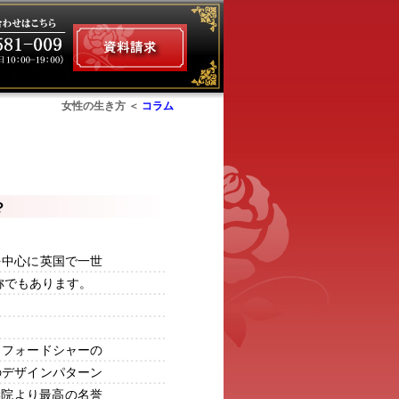
女性の生き方 ＜
コラム
ム
？
を中心に英国で一世
称でもあります。
ッフォードシャーの
のデザインパターン
学院より最高の名誉