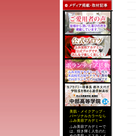
美肌
・
メイクアップ
・
パーソナルカラー
なら
ふみ美容アカデミー
ふみ美容アカデミーで
は、煌き輝く人生のた
めの
美肌・エステ
・
メ