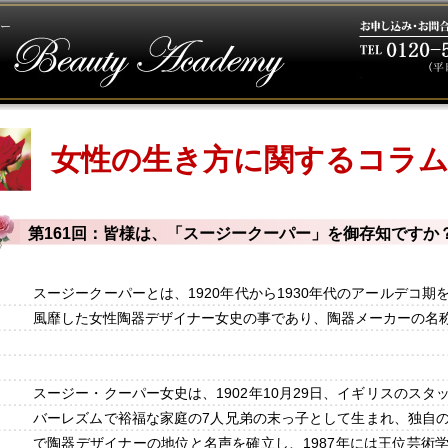
女性の生き方に関するコラ
第161回：皆様は、「スージークーパー」を御存知ですか
スージークーパーとは、1920年代から1930年代のアールデコ期
風靡した女性陶器デザイナー女史の事であり、陶器メーカーの名
スージー・クーパー女史は、1902年10月29日、イギリスのスタ
バーレズムで裕福な家庭の7人兄弟の末っ子として生まれ、独自
で陶器デザイナーの地位と名声を確立し、1987年には王位芸術