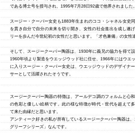
である博士号を授与され、1995年7月28日92歳で他界されました
スージー・クーパー女史も1883年生まれのココ・シャネル女史
を貫き自分で自分の未来を切り開き、女性の社会進出を成し遂
リーを歩んだ今世紀初の女性だと思います。「才色兼備」の女性
そして、スージークーパー陶器は、1930年に義兄の協力を得て
1960年頃より製造をウエッジウッド社に任せ、1966年にはウエ
に入りスージー・クーパー女史は、ウエッジウッドのデザイナ
サーとして活躍されたそうです。
スージークーパー陶器の特徴は、アールデコ調のフォルムと心
の色彩と優しい絵柄です。此の様な特徴が時代・世代を超えて
て来た由縁だと思います。
アンティーク好きの私が所有しているスージークーパー陶器は、1
グリーフシリーズ」なんです。