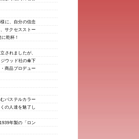
。
同様に、自分の信念
げ、サクセスストー
達に乾杯！
設立されましたが、
ッジウッド社の傘下
ー・商品プロデュー
和むパステルカラー
多くの人達を魅了し
939年製の「ロン