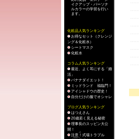
イクアップ
・
パーソナ
ルカラー
の学習を行い
ます。
化粧品人気ランキング
お得なセット（クレンジ
ング＆化粧水）
シートマスク
化粧水
コラム人気ランキング
最近、よく耳にする「婚
活」
バナナダイエット！
ミッドランド 福臨門！
アイシャドウの歴史！
自分だけの服でオシャレ
ブログ人気ランキング
はつえさん
20歳若く見える秘密
理事長のスッピン大公
開！
注意！式場トラブル