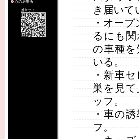
心の居場所！
き届いて
携帯サイト
・オープ
るにも関
の車種を
いる。
・新車セ
巣を見て
ッフ。
・車の誘
フ。