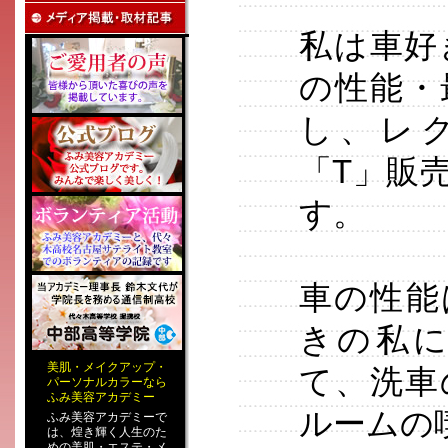
私は車好
の性能・
し、レク
「T」販
す。
車の性能
きの私
美肌
・
メイクアップ
・
て、洗車
パーソナルカラー
なら
ふみ美容アカデミー
ルームの
ふみ美容アカデミーで
は、煌き輝く人生のた
めの
美肌・エステ
・
メ