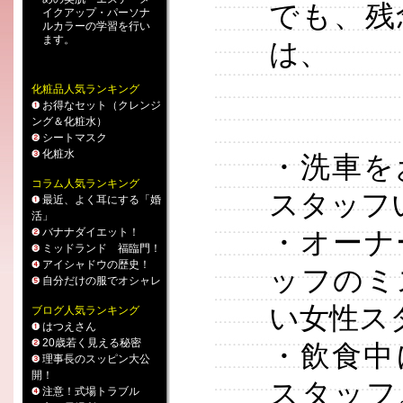
でも、残
イクアップ
・
パーソナ
ルカラー
の学習を行い
ます。
は、
化粧品人気ランキング
お得なセット（クレンジ
ング＆化粧水）
シートマスク
化粧水
・洗車を
コラム人気ランキング
スタッフ
最近、よく耳にする「婚
活」
バナナダイエット！
・オーナ
ミッドランド 福臨門！
アイシャドウの歴史！
ッフのミ
自分だけの服でオシャレ
い女性ス
ブログ人気ランキング
はつえさん
20歳若く見える秘密
・飲食中
理事長のスッピン大公
開！
スタッフ
注意！式場トラブル