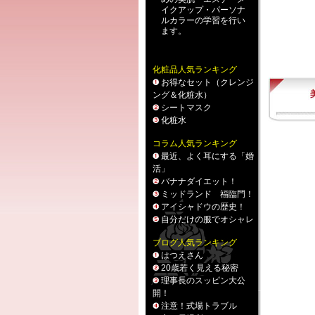
イクアップ
・
パーソナ
ルカラー
の学習を行い
ます。
化粧品人気ランキング
お得なセット（クレンジ
ング＆化粧水）
シートマスク
化粧水
コラム人気ランキング
最近、よく耳にする「婚
活」
バナナダイエット！
ミッドランド 福臨門！
アイシャドウの歴史！
自分だけの服でオシャレ
ブログ人気ランキング
はつえさん
20歳若く見える秘密
理事長のスッピン大公
開！
注意！式場トラブル