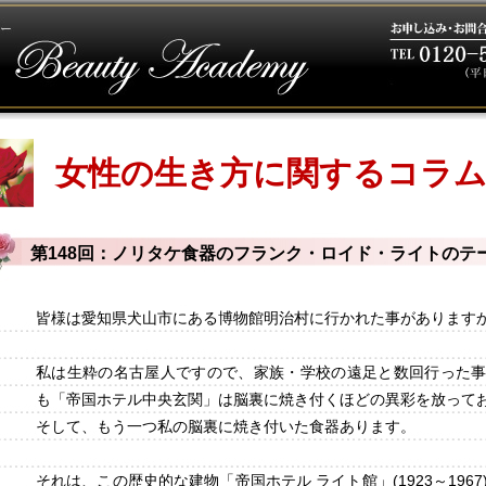
女性の生き方に関するコラ
第148回：ノリタケ食器のフランク・ロイド・ライトのテ
皆様は愛知県犬山市にある博物館明治村に行かれた事があります
私は生粋の名古屋人ですので、家族・学校の遠足と数回行った
も「帝国ホテル中央玄関」は脳裏に焼き付くほどの異彩を放って
そして、もう一つ私の脳裏に焼き付いた食器あります。
それは、この歴史的な建物「帝国ホテル ライト館」(1923～196