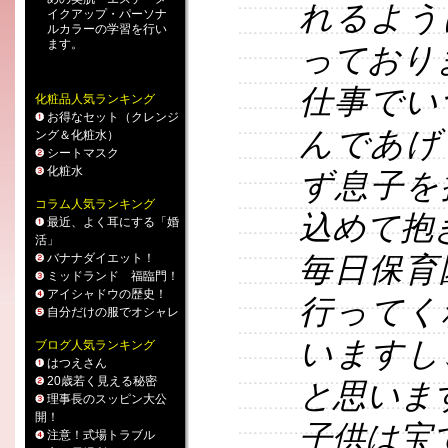
れるよう
イクアップ
・
パーソナ
ルカラー
の学習を行い
ます。
っており
仕事でい
化粧品人気ランキング
お得なセット（クレンジ
んであげ
ング＆化粧水）
シートマスク
化粧水
ず息子を
コラム人気ランキング
込めて抱
最近、よく耳にする「婚
活」
バナナダイエット！
毎日保育
ミッドランド 福臨門！
アイシャドウの歴史！
行ってく
自分だけの服でオシャレ
いますし
ブログ人気ランキング
はつえさん
20歳若く見える秘密
と思いま
理事長のスッピン大公
開！
子供は宝
注意！式場トラブル