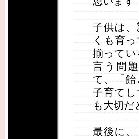
思います
子供は、
くも育っ
揃ってい
言う問
て、「飴
子育てし
も大切だ
最後に、