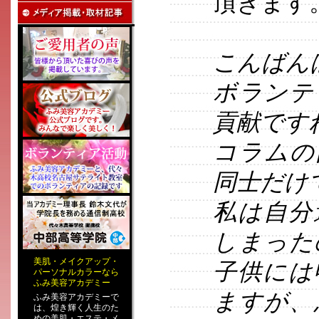
頂きます
こんばん
ボランテ
貢献です
コラムの
同士だけ
私は自分
しまった
美肌
・
メイクアップ
・
子供には
パーソナルカラー
なら
ふみ美容アカデミー
ますが、
ふみ美容アカデミーで
は、煌き輝く人生のた
めの
美肌・エステ
・
メ