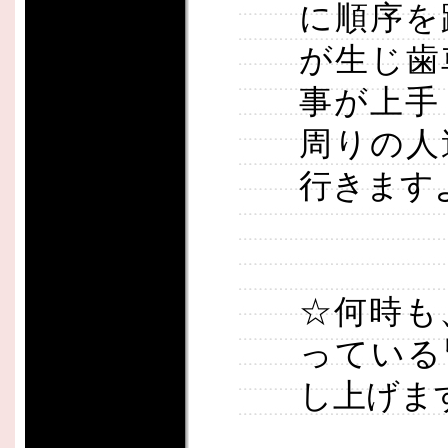
に順序を
が生じ歯
事が上手
周りの人
行きます
☆何時も
っている
し上げま