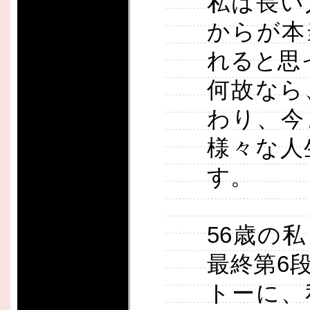
私は長い
からが本
れると思
何故なら
わり、今
様々な人
す。
56歳の
最終第6
トーに、