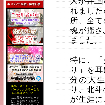
人が井上
れました
所、全て
魂が揺さ
ました。
特に、「
り」を耳
分の人
美肌
・
メイクアップ
・
り、北斗
パーソナルカラー
なら
ふみ美容アカデミー
が生涯に
ふみ美容アカデミーで
は、煌き輝く人生のた
めの
美肌・エステ
・
メ