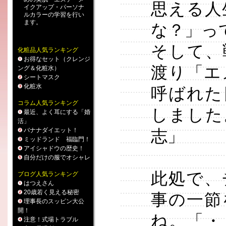
思える人
イクアップ
・
パーソナ
ルカラー
の学習を行い
ます。
な？」っ
そして、
化粧品人気ランキング
お得なセット（クレンジ
渡り「エ
ング＆化粧水）
シートマスク
化粧水
呼ばれた
コラム人気ランキング
しました
最近、よく耳にする「婚
活」
バナナダイエット！
志」
ミッドランド 福臨門！
アイシャドウの歴史！
自分だけの服でオシャレ
此処で、
ブログ人気ランキング
はつえさん
20歳若く見える秘密
事の一節
理事長のスッピン大公
開！
ね。「・
注意！式場トラブル