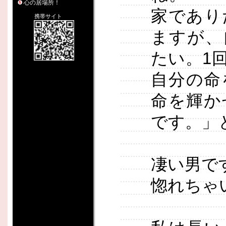
心の居場所！
家であり
携帯サイト
ますが、
たい。1
自分の命
命を輝か
です。」
凄い男で
惚れちゃ