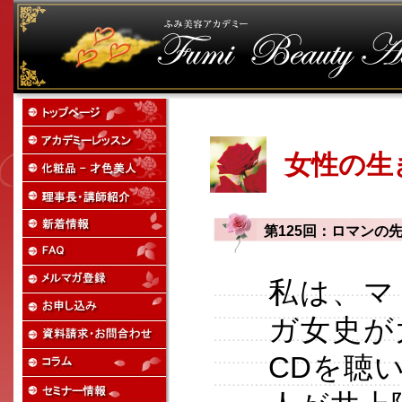
女性の生
第125回：ロマンの
私は、マ
ガ女史が
CDを聴