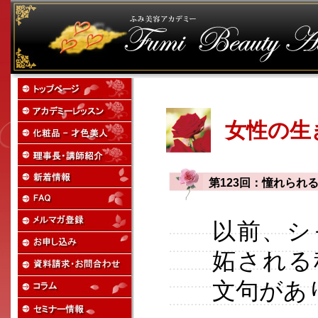
女性の生
第123回：憧れられ
以前、シ
妬される
文句があ