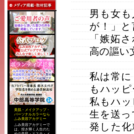
男も女も
が！」と
「嫉妬さ
高の謳い
私は常に
もハッピ
私もハッ
美肌
・
メイクアップ
・
生を送っ
パーソナルカラー
なら
ふみ美容アカデミー
発した化
ふみ美容アカデミーで
は、煌き輝く人生のた
めの
美肌・エステ
・
メ