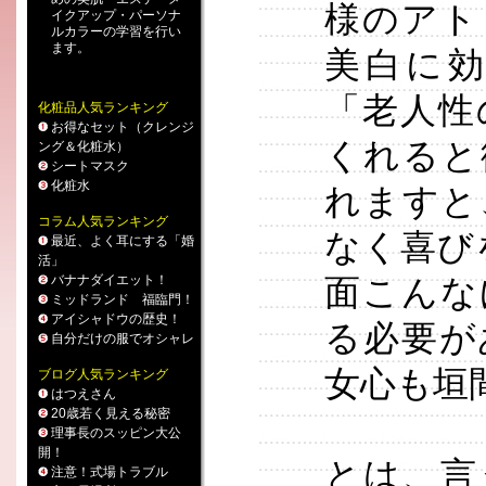
様のアト
イクアップ
・
パーソナ
ルカラー
の学習を行い
ます。
美白に
「老人性
化粧品人気ランキング
お得なセット（クレンジ
くれると
ング＆化粧水）
シートマスク
化粧水
れますと
コラム人気ランキング
なく喜び
最近、よく耳にする「婚
活」
バナナダイエット！
面こんな
ミッドランド 福臨門！
アイシャドウの歴史！
る必要が
自分だけの服でオシャレ
女心も垣
ブログ人気ランキング
はつえさん
20歳若く見える秘密
理事長のスッピン大公
開！
とは、言
注意！式場トラブル