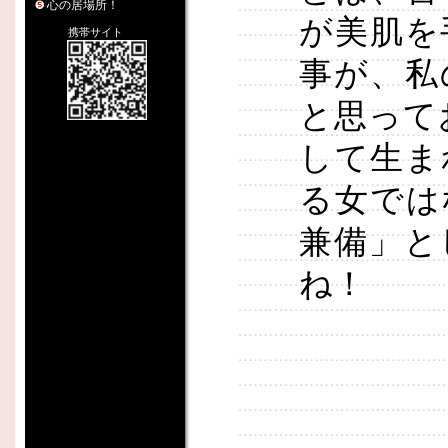
心の居場所！
が美肌を
携帯サイト
事が、私
と思って
して生ま
る女では
兼備」と
ね！