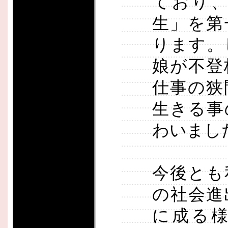
ており
生」を第
ります。
娘が不登
仕事の狭
生きる事
わいまし
今後とも
の社会進
に成る