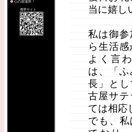
心の居場所！
当に嬉し
携帯サイト
私は御参
ら生活感
よく言
は、「ふ
長」とし
古屋サテ
ては相応
でも、私