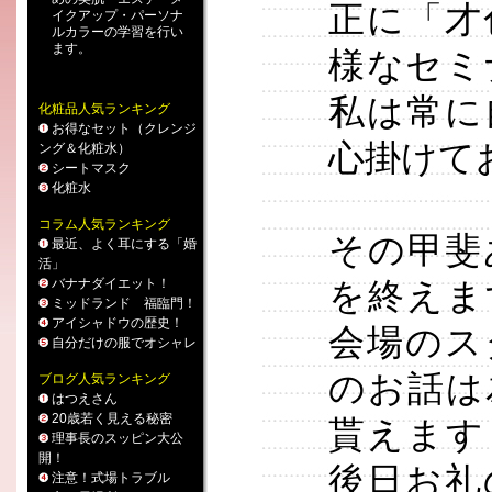
正に「才
イクアップ
・
パーソナ
ルカラー
の学習を行い
ます。
様なセミ
私は常に
化粧品人気ランキング
お得なセット（クレンジ
心掛けて
ング＆化粧水）
シートマスク
化粧水
コラム人気ランキング
その甲斐
最近、よく耳にする「婚
活」
バナナダイエット！
を終えま
ミッドランド 福臨門！
アイシャドウの歴史！
会場のス
自分だけの服でオシャレ
のお話は
ブログ人気ランキング
はつえさん
20歳若く見える秘密
貰えます
理事長のスッピン大公
開！
後日お礼
注意！式場トラブル