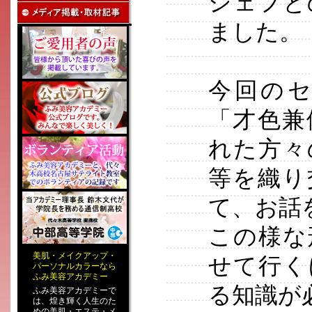
シェフと
ました。
今回の
「才色兼
れた方々
等を織り
て、お話
この様な
美肌
・
メイクアップ
・
せて行く
パーソナルカラー
なら
ふみ美容アカデミー
る知識が
ふみ美容アカデミーで
は、煌き輝く人生のた
めの
美肌・エステ
・
メ