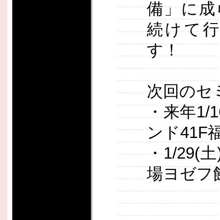
備」に成
続けて
す！
次回のセ
・来年1/
ンド41F
・1/29
場ヨゼフ