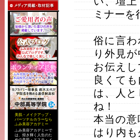
い、壇上
ミナーを
俗に言わ
り外見が
お伝えし
良くても
は、人と
ね！
美肌
・
メイクアップ
・
本当の意
パーソナルカラー
なら
ふみ美容アカデミー
はり内も
ふみ美容アカデミーで
は、煌き輝く人生のた
めの
美肌・エステ
・
メ