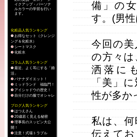
備」の
イクアップ
・
パーソナ
ルカラー
の学習を行い
ます。
す。(男
化粧品人気ランキング
お得なセット（クレンジ
今回の美
ング＆化粧水）
シートマスク
化粧水
の方々は
コラム人気ランキング
洒落に
最近、よく耳にする「婚
活」
バナナダイエット！
「美」に
ミッドランド 福臨門！
アイシャドウの歴史！
性が多か
自分だけの服でオシャレ
ブログ人気ランキング
はつえさん
20歳若く見える秘密
私は、何
理事長のスッピン大公
開！
伝えてお
注意！式場トラブル