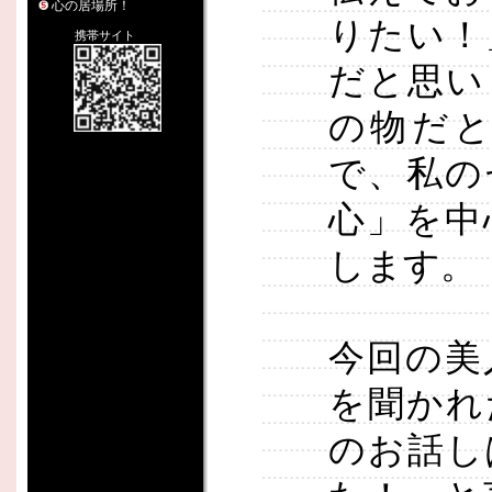
心の居場所！
りたい！
携帯サイト
だと思い
の物だ
で、私の
心」を中
します。
今回の美
を聞かれ
のお話し