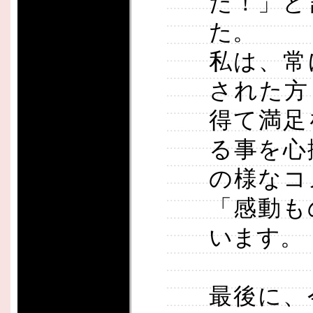
た！」と
た。
私は、常
された方
得て満足
る事を心
の様なコ
「感動も
います。
最後に、