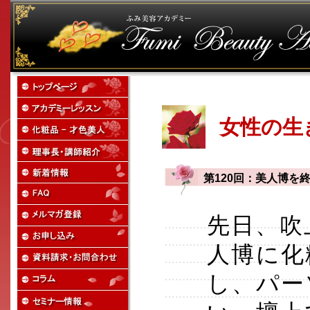
女性の生
第120回：美人博を
先日、吹
人博に化
し、パー