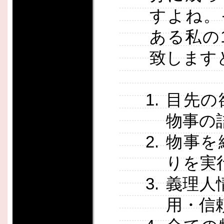
すよね。
ある私の
致します
目先の
物事の
物事を
りを実
義理人
用・信