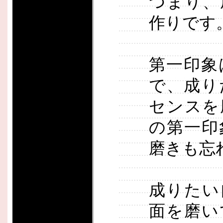
つまり、
作りです
第一印象
で、成り
センスを
の第一印
磨きも忘
成りたい
面を磨い