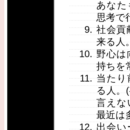
あなた
思考で
社会貢
来る人
野心は
持ちを
当たり
る人。
言えな
最近は
出会い