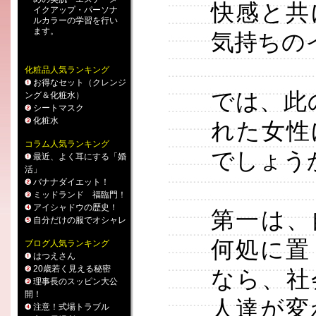
快感と共
イクアップ
・
パーソナ
ルカラー
の学習を行い
ます。
気持ちの
化粧品人気ランキング
お得なセット（クレンジ
では、此
ング＆化粧水）
シートマスク
化粧水
れた女性
コラム人気ランキング
でしょう
最近、よく耳にする「婚
活」
バナナダイエット！
ミッドランド 福臨門！
アイシャドウの歴史！
第一は、
自分だけの服でオシャレ
何処に置
ブログ人気ランキング
はつえさん
20歳若く見える秘密
なら、社
理事長のスッピン大公
開！
人達が変
注意！式場トラブル