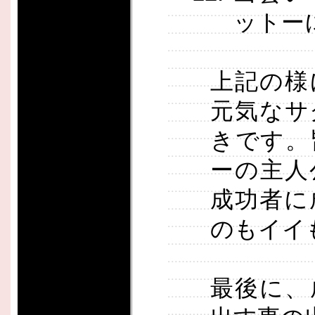
ットー
上記の様
元気なサ
きです。
ーの主人
成功者に
のもイイ
最後に、