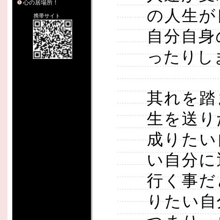
心の居場所！
の人生が
携帯サイト
自分自身
ったりし
其れを踏
生を送り
成りたい
い自分に
行く事だ
りたい自