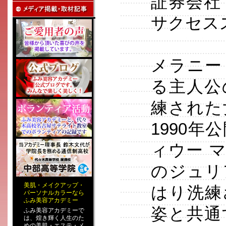
証券会社
サクセス
メラニー
る主人公
練された
1990
ィウー 
のジュリ
美肌
・
メイクアップ
・
はり洗練
パーソナルカラー
なら
ふみ美容アカデミー
姿と共通
ふみ美容アカデミーで
は、煌き輝く人生のた
めの
美肌・エステ
・
メ