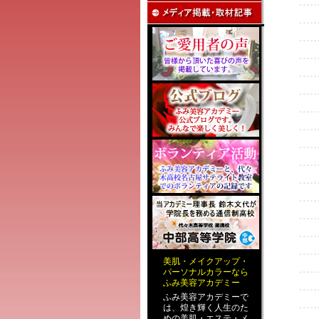
美肌
・
メイクアップ
・
パーソナルカラー
なら
ふみ美容アカデミー
ふみ美容アカデミーで
は、煌き輝く人生のた
めの
美肌・エステ
・
メ