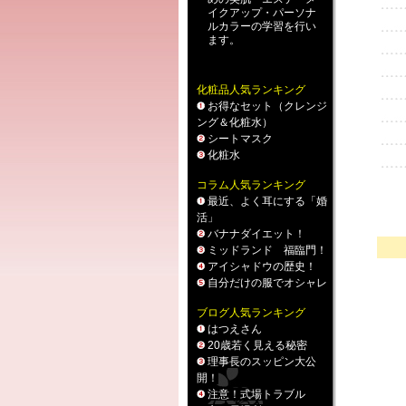
イクアップ
・
パーソナ
ルカラー
の学習を行い
ます。
化粧品人気ランキング
お得なセット（クレンジ
ング＆化粧水）
シートマスク
化粧水
コラム人気ランキング
最近、よく耳にする「婚
活」
バナナダイエット！
ミッドランド 福臨門！
アイシャドウの歴史！
自分だけの服でオシャレ
ブログ人気ランキング
はつえさん
20歳若く見える秘密
理事長のスッピン大公
開！
注意！式場トラブル