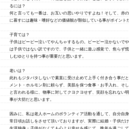
るには？
何と言っても一番は、お互いの思いやりですよね！そして、赤
に暮すには趣味・嗜好などの価値観が類似している事がポイント
子育ては？
子供はピーピー泣いてやんちゃするもの。ピーピー泣かないで
は子供ではない訳ですので、子供と一緒に遊ぶ感覚で、焦らず
しむゆとりを持つ事が重要だと思います。
老いは？
此れもジタバタしないで素直に受け止めて上手く付き合う事だ
メント・ホルモン剤に頼らず、美肌を保つ食事・お手入れ、そ
と言われる様に、物事に対してクヨクヨせず、笑顔を忘れない
事が大切だと思います。
因みに、私は老人ホームのボランティア活動を通して、自分自
常日頃お話しをさせて頂いておりますが、実際に結婚・子供だ
生涯独身・子供がなくても心より幸せを感じて、晩年を過ごし