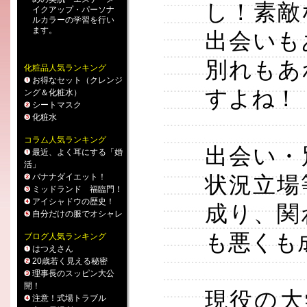
し！素敵
イクアップ
・
パーソナ
ルカラー
の学習を行い
ます。
出会いも
別れもあ
化粧品人気ランキング
お得なセット（クレンジ
すよね！
ング＆化粧水）
シートマスク
化粧水
コラム人気ランキング
出会い・
最近、よく耳にする「婚
活」
バナナダイエット！
状況立場
ミッドランド 福臨門！
アイシャドウの歴史！
成り、関
自分だけの服でオシャレ
も悪くも
ブログ人気ランキング
はつえさん
20歳若く見える秘密
理事長のスッピン大公
開！
現役の大
注意！式場トラブル