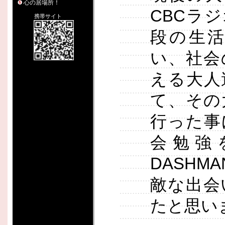
心の居場所！
CBCラ
携帯サイト
段の生
い、社会
える大人
て、その
行った事
会勉強
DASH
敵な出会
たと思い