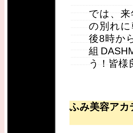
では、来
の別れに
後8時か
組DAS
う！皆様
ふみ美容アカ