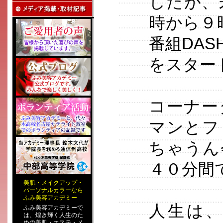
したが、
時から９
番組DAS
をスター
コーナー
マンとフ
ちゃうん
４０分間
美肌
・
メイクアップ
・
パーソナルカラー
なら
ふみ美容アカデミー
人生は
ふみ美容アカデミーで
は、煌き輝く人生のた
めの
美肌・エステ
・
メ