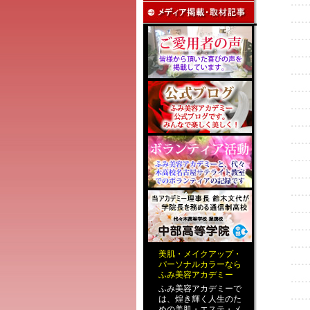
美肌
・
メイクアップ
・
パーソナルカラー
なら
ふみ美容アカデミー
ふみ美容アカデミーで
は、煌き輝く人生のた
めの
美肌・エステ
・
メ