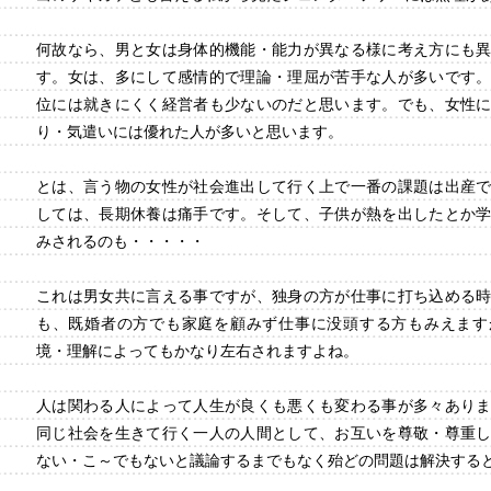
何故なら、男と女は身体的機能・能力が異なる様に考え方にも
す。女は、多にして感情的で理論・理屈が苦手な人が多いです
位には就きにくく経営者も少ないのだと思います。でも、女性
り・気遣いには優れた人が多いと思います。
とは、言う物の女性が社会進出して行く上で一番の課題は出産
しては、長期休養は痛手です。そして、子供が熱を出したとか
みされるのも・・・・・
これは男女共に言える事ですが、独身の方が仕事に打ち込める
も、既婚者の方でも家庭を顧みず仕事に没頭する方もみえます
境・理解によってもかなり左右されますよね。
人は関わる人によって人生が良くも悪くも変わる事が多々あり
同じ社会を生きて行く一人の人間として、お互いを尊敬・尊重
ない・こ～でもないと議論するまでもなく殆どの問題は解決する