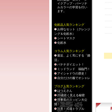
イクアップ
・
パーソナ
ルカラー
の学習を行い
ます。
化粧品人気ランキング
お得なセット（クレンジ
ング＆化粧水）
シートマスク
化粧水
コラム人気ランキング
最近、よく耳にする「婚
活」
バナナダイエット！
ミッドランド 福臨門！
アイシャドウの歴史！
自分だけの服でオシャレ
ブログ人気ランキング
はつえさん
20歳若く見える秘密
理事長のスッピン大公
開！
注意！式場トラブル