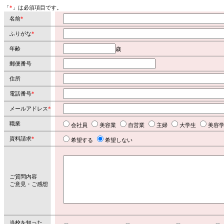
「
*
」は必須項目です。
名前
*
ふりがな
*
年齢
歳
郵便番号
住所
電話番号
*
メールアドレス
*
職業
会社員
美容業
自営業
主婦
大学生
美容
資料請求
*
希望する
希望しない
ご質問内容
ご意見・ご感想
当校を知った